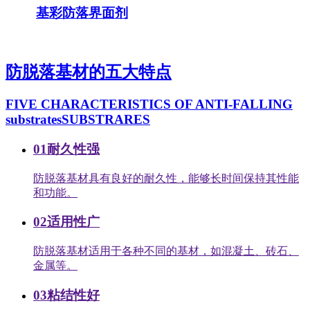
基彩防落界面剂
防脱落基材的五大特点
FIVE CHARACTERISTICS OF ANTI-FALLING
substratesSUBSTRARES
01耐久性强
防脱落基材具有良好的耐久性，能够长时间保持其性能
和功能。
02适用性广
防脱落基材适用于各种不同的基材，如混凝土、砖石、
金属等。
03粘结性好