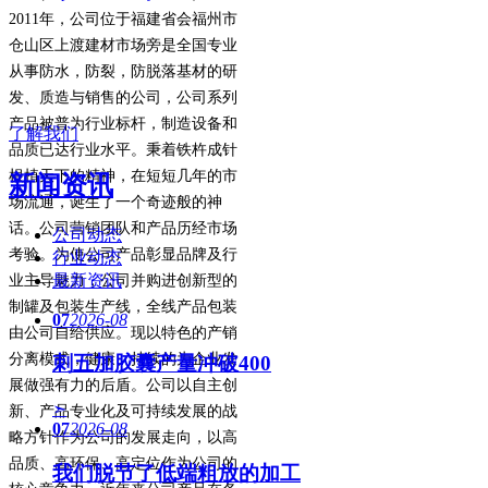
2011年，公司位于福建省会福州市
仓山区上渡建材市场旁是全国专业
从事防水，防裂，防脱落基材的研
发、质造与销售的公司，公司系列
产品被普为行业标杆，制造设备和
了解我们
品质已达行业水平。秉着铁杵成针
根植天下的精神，在短短几年的市
新闻资讯
场流通，诞生了一个奇迹般的神
话。公司营销团队和产品历经市场
公司动态
考验。为使公司产品彰显品牌及行
行业动态
最新资讯
业主导魅力，公司并购进创新型的
制罐及包装生产线，全线产品包装
07
2026-08
由公司自给供应。现以特色的产销
分离模式，健康、持续的为企业发
刺五加胶囊产量冲破400
展做强有力的后盾。公司以自主创
➣
新、产品专业化及可持续发展的战
07
2026-08
略方针作为公司的发展走向，以高
品质、高环保、高定位作为公司的
我们脱节了低端粗放的加工