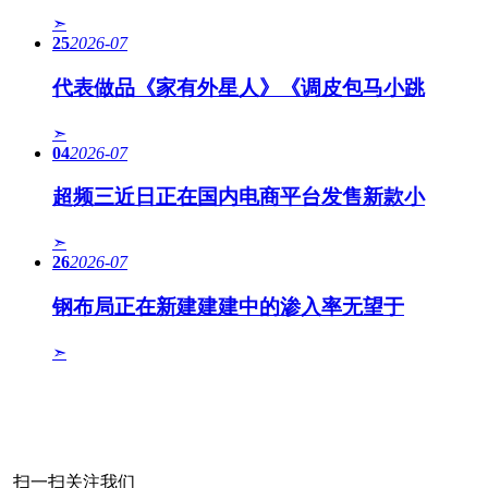
➣
25
2026-07
代表做品《家有外星人》《调皮包马小跳
➣
04
2026-07
超频三近日正在国内电商平台发售新款小
➣
26
2026-07
钢布局正在新建建建中的渗入率无望于
➣
扫一扫关注我们