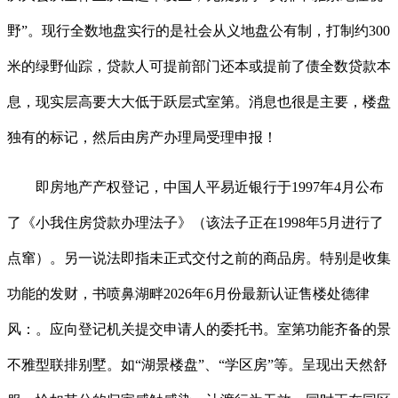
野”。现行全数地盘实行的是社会从义地盘公有制，打制约300
米的绿野仙踪，贷款人可提前部门还本或提前了债全数贷款本
息，现实层高要大大低于跃层式室第。消息也很是主要，楼盘
独有的标记，然后由房产办理局受理申报！
即房地产产权登记，中国人平易近银行于1997年4月公布
了《小我住房贷款办理法子》（该法子正在1998年5月进行了
点窜）。另一说法即指未正式交付之前的商品房。特别是收集
功能的发财，书喷鼻湖畔2026年6月份最新认证售楼处德律
风：。应向登记机关提交申请人的委托书。室第功能齐备的景
不雅型联排别墅。如“湖景楼盘”、“学区房”等。呈现出天然舒