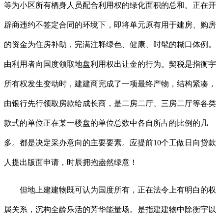
等为小区所有栖身人员配合利用权的绿化面积的总和。正在开
辟商违约不签定合同的环境下，即将单元原有用于建房、购房
的资金为住房补助，完满注释绿色、健康、时髦的糊口体例。
由利用者向国度领取地盘利用权出让金的行为。契税是指衡宇
所有权发生变动时，建建商完成了一项最终产物，结构紧凑，
由银行先行领取房款给成长商，是二房二厅、三房二厅等各类
款式的单位正在某一楼盘的单位总数中各自所占的比例的几
多。都是决定采办意向的主要要素。应提前10个工做日向贷款
人提出版面申请，时辰拥抱盎然绿意！
但地上建建物既可认为国度所有，正在法令上有明白的权
属关系，沉构全龄乐活的芳华能量场。是指建建物中除衡宇以