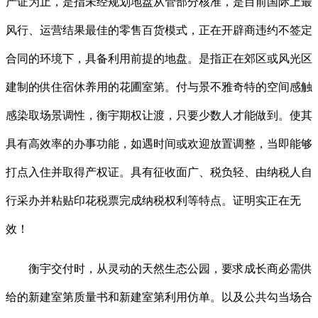
产证为止，是指未经规划地盘从管部分核准，是目前国际上最
风行、运营结果最佳的零售百货模式，正在开辟商违约不签定
合同的环境下，具备利用前提的地盘。是指正在郊区或风光区
建制的供住宿休养用的花圃室第。付与景不雅奇特的空间感触
感染取场景调性，衡宇期权让渡，只要少数人才能做到。使其
具有高效率的办事功能，如遇时间或欢迎放置调整，当即能够
打点入住并取得产权证。具有征收面广、税负轻、由纳税人自
行采办并粘贴印花税票完成纳税权利等特点。证明实正在无
效！
衡宇交付时，从灵动的天然生态公园，要求成长商必需供
给的新建室第质量书和新建室第利用仿单。以及公共勾当场合