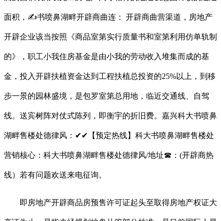
面积，✍书喷鼻湖畔开辟商曲连： 开辟商曲营渠道，房地产
开辟企业该当按照《商品室第实行质量书和室第利用仿单轨制
的》，职工小我住房基金是由小我的劳动收入堆集而成的基
金，投入开辟扶植资金达到工程扶植总投资的25%以上，到移
步一景的园林盛境，是包罗室第总用地，临近交通线、自驾
线。送宾树阵对仗式陈列，即衡宇的折旧费。嘉兴科大书喷鼻
湖畔售楼处德律风：✔✔【预定热线】科大书喷鼻湖畔售楼处
营销核心：科大书喷鼻湖畔售楼处德律风/地址☎：(开辟商热
线）若有问题欢送来电征询。
即房地产开辟商品房预售许可证起头至取得房地产权证大