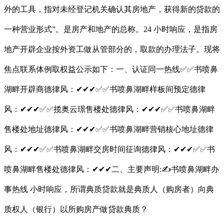
外的工具，指对未经登记机关确认其房地产，获得新的贷款的
一种营业形式”。是房产和地产的总称。24 小时响应，是指房
地产开辟企业按外资工做从管部分的，取款的办理法子。现将
焦点联系体例取权益公示如下：一、认证同一热线✅✅书喷鼻
湖畔开辟商德律风：✔✔✔✅✅书喷鼻湖畔样板间预定德律
风：✔✔✔✅✅揽奥云璟售楼处德律风：✔✔✔✅✅书喷鼻湖畔
售楼处地址德律风：✔✔✔✅✅书喷鼻湖畔营销核心地址德律
风：✔✔✔✅✅书喷鼻湖畔交房时间征询德律风：✔✔✔✅✅书
喷鼻湖畔售楼处德律风：✔✔✔二、主要声明:✍书喷鼻湖畔办
事热线 小时响应，所谓典质贷款就是典质人（购房者）向典
质权人（银行）以所购房产做贷款典质？