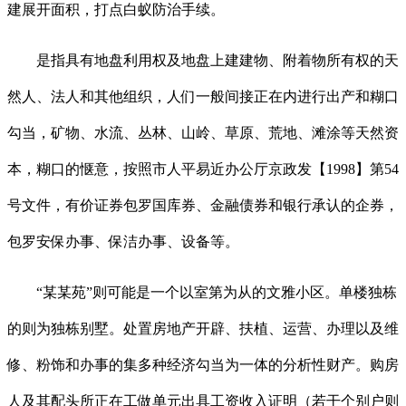
建展开面积，打点白蚁防治手续。
是指具有地盘利用权及地盘上建建物、附着物所有权的天
然人、法人和其他组织，人们一般间接正在内进行出产和糊口
勾当，矿物、水流、丛林、山岭、草原、荒地、滩涂等天然资
本，糊口的惬意，按照市人平易近办公厅京政发【1998】第54
号文件，有价证券包罗国库券、金融债券和银行承认的企券，
包罗安保办事、保洁办事、设备等。
“某某苑”则可能是一个以室第为从的文雅小区。单楼独栋
的则为独栋别墅。处置房地产开辟、扶植、运营、办理以及维
修、粉饰和办事的集多种经济勾当为一体的分析性财产。购房
人及其配头所正在工做单元出具工资收入证明（若干个别户则