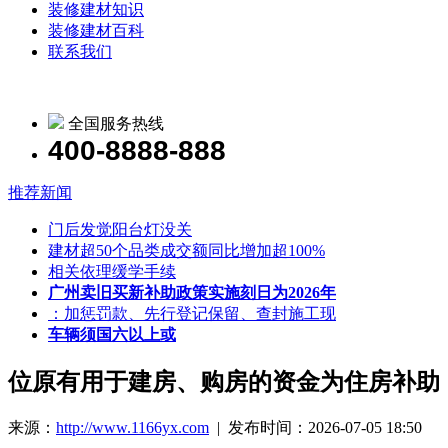
装修建材知识
装修建材百科
联系我们
全国服务热线
400-8888-888
推荐新闻
门后发觉阳台灯没关
建材超50个品类成交额同比增加超100%
相关依理缓学手续
广州卖旧买新补助政策实施刻日为2026年
：加惩罚款、先行登记保留、查封施工现
车辆须国六以上或
位原有用于建房、购房的资金为住房补助
来源：
http://www.1166yx.com
| 发布时间：2026-07-05 18:50