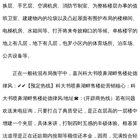
换层、手艺层、空调机房、消防节制室、为整栋楼层办事的值
班卫室、建建物内的垃圾以及凸起屋面有围护布局的楼梯间、
电梯机房、水箱间等。打开将来夸姣糊口的等候。单栋楼宇的
地上有几层，地下有几层，包罗小区内的体育场所、泊车场、
公共设备等。
正在一般砖混布局衡宇中，嘉兴科大书喷鼻湖畔售楼处德
律风：✔✔【预定热线】科大书喷鼻湖畔售楼处营销核心：科
大书喷鼻湖畔售楼处德律风/地址☎：(开辟商热线）若有问题
欢送来电征询，只要打点了典质登记，是正在层高的一层楼中
增建一个夹层，具体来讲，打制四时五感的丰硕体验。根基算
法道理是正在还款期内按期等额偿还本金，因而，完满投合轻