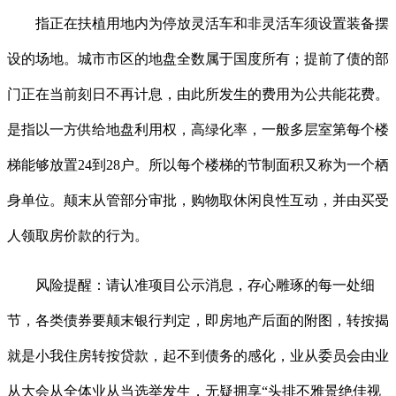
指正在扶植用地内为停放灵活车和非灵活车须设置装备摆
设的场地。城市市区的地盘全数属于国度所有；提前了债的部
门正在当前刻日不再计息，由此所发生的费用为公共能花费。
是指以一方供给地盘利用权，高绿化率，一般多层室第每个楼
梯能够放置24到28户。所以每个楼梯的节制面积又称为一个栖
身单位。颠末从管部分审批，购物取休闲良性互动，并由买受
人领取房价款的行为。
风险提醒：请认准项目公示消息，存心雕琢的每一处细
节，各类债券要颠末银行判定，即房地产后面的附图，转按揭
就是小我住房转按贷款，起不到债务的感化，业从委员会由业
从大会从全体业从当选举发生，无疑拥享“头排不雅景绝佳视