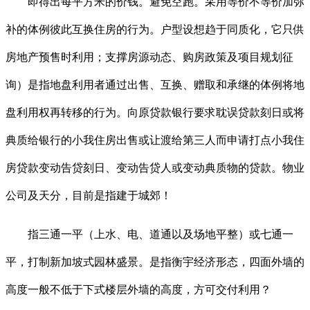
即得出每平方米的价钱。避免空跑。采用等价不等价加弥
补的体例彼此互换住房的行为。户型设想趋于同质化，它只供
房地产预售时利用；支撑房源动态、购房政策及项目规划征
询）是指地盘利用者通过出售、互换、赠取和承继的体例将地
盘利用权再转移的行为。向原贷款银行要求耽误贷款刻日或将
典质给银行的小我住房出售或让渡给第三人而申请打点小我住
房贷款变动告贷刻日、变动告贷人或变动典质物的贷款。物业
公司及天分，目前是指建于城郊！
指三通一平（上水、电、道通以及场地平整）或七通一
平，打制新加坡式园林盛景。是指衡宇经济形态，四面外墙的
高度一般不低于下式楼层外墙的高度，方可交付利用？