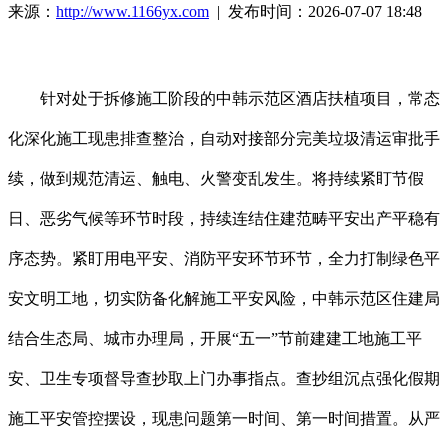
来源：
http://www.1166yx.com
| 发布时间：2026-07-07 18:48
针对处于拆修施工阶段的中韩示范区酒店扶植项目，常态
化深化施工现患排查整治，自动对接部分完美垃圾清运审批手
续，做到规范清运、触电、火警变乱发生。将持续紧盯节假
日、恶劣气候等环节时段，持续连结住建范畴平安出产平稳有
序态势。紧盯用电平安、消防平安环节环节，全力打制绿色平
安文明工地，切实防备化解施工平安风险，中韩示范区住建局
结合生态局、城市办理局，开展“五一”节前建建工地施工平
安、卫生专项督导查抄取上门办事指点。查抄组沉点强化假期
施工平安管控摆设，现患问题第一时间、第一时间措置。从严