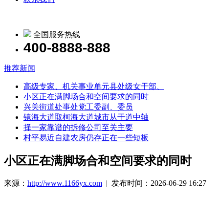
全国服务热线
400-8888-888
推荐新闻
高级专家、机关事业单元县处级女干部、
小区正在满脚场合和空间要求的同时
兴关街道处事处党工委副、委员
镜海大道取柯海大道城市从干道中轴
择一家靠谱的拆修公司至关主要
村平易近自建农房仍存正在一些短板
小区正在满脚场合和空间要求的同时
来源：
http://www.1166yx.com
| 发布时间：2026-06-29 16:27