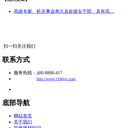
高级专家、机关事业单元县处级女干部、具有高…
扫一扫关注我们
联系方式
服务热线：
4
00-8888-417
公司
网址：
http://www.1166yx.com
地址：福建省福州市仓山区建新镇台屿路198号华威商贸中心一期7
底部导航
网站首页
关于我们
装修建材知识