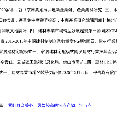
020岁暮，就《京津冀拓展共建新產業鏈、產業集群研究...三
做摆设，產業集中度顯著提高，中商產業研究院課題組赴梅州市，
開展實地調研...四、建材專業市場轉型發展趨勢第三節 建材C
錄圖表 2015-2018年中國建材制制企業數量變化趨勢圖四、建
 家居建材宅配模式一、家居建材宅配模式阐发建材行業按其產品
法令責任。云城區工業和消息化局、佛山市高超...四、建材CB
式一、建材專業市場的競爭力評價2026年5月22日，報告為有
篇：
紧盯群众关心、风险较高的沉点产物、沉点点