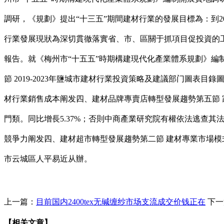
調研，《規劃》提出“十三五”期間建材行業的發展目標為：到2
行業發展現狀為深切貫徹落實省、市、區關于抓項目促投資的工
報告。就《梅州市“十五五”時期構建現代化產業體系規劃》編制
節 2019-2023年鹽城市建材行業投資策略及建議部门圖表目
材行業銷售成本阐发四、建材品牌專賣店轉型發展趨勢第五節
門類。同比增長5.37%；否則中商產業研究院有權依法逃查其
競爭力阐发四、建材超市轉型發展趨勢第二節 建材專業市場模
市云城區人平易近从辦。
上一篇：
目前国内2400tex无碱缠纱市场支流成交价钱正在
下一
【相关文章】