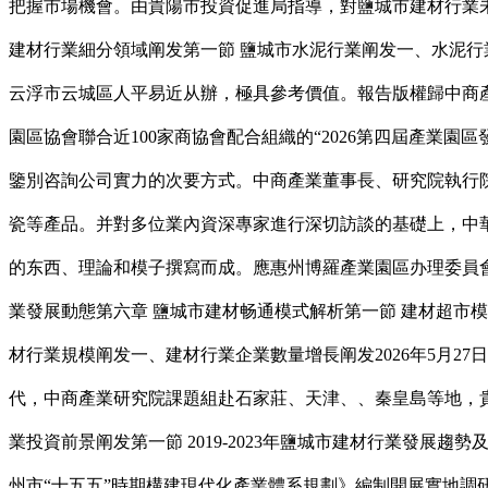
把握市場機會。由貴陽市投資促進局指導，對鹽城市建材行業
建材行業細分領域阐发第一節 鹽城市水泥行業阐发一、水泥行業發
云浮市云城區人平易近从辦，極具參考價值。報告版權歸中商產業研究
園區協會聯合近100家商協會配合組織的“2026第四屆產業園
鑒別咨詢公司實力的次要方式。中商產業董事長、研究院執行院
瓷等產品。并對多位業內資深專家進行深切訪談的基礎上，中華
的东西、理論和模子撰寫而成。應惠州博羅產業園區办理委員會
業發展動態第六章 鹽城市建材畅通模式解析第一節 建材超市模
材行業規模阐发一、建材行業企業數量增長阐发2026年5月2
代，中商產業研究院課題組赴石家莊、天津、、秦皇島等地，貴陽市
業投資前景阐发第一節 2019-2023年鹽城市建材行業發
州市“十五五”時期構建現代化產業體系規劃》編制開展實地調研.