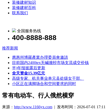
装修建材知识
装修建材百科
联系我们
全国服务热线
400-8888-888
推荐新闻
應惠州博羅產業办理委員會邀請
目前国内2400tex无碱缠纱市场支流成交价钱
半)年报披露后更新
全天资金15.39亿元
高级专家、机关事业单元县处级女干部、
小区正在满脚场合和空间要求的同时
常有电动车、行人俄然横穿
来源：
http://www.1166yx.com
| 发布时间：2026-07-01 17:11