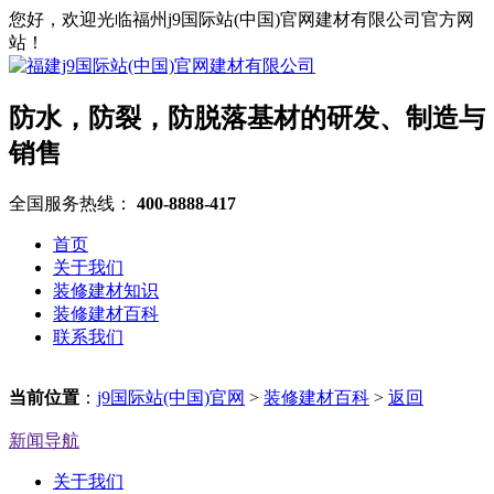
您好，欢迎光临福州j9国际站(中国)官网建材有限公司官方网
站！
防水，防裂，防脱落基材的研发、制造与
销售
全国服务热线：
400-8888-417
首页
关于我们
装修建材知识
装修建材百科
联系我们
当前位置
：
j9国际站(中国)官网
>
装修建材百科
>
返回
新闻导航
关于我们