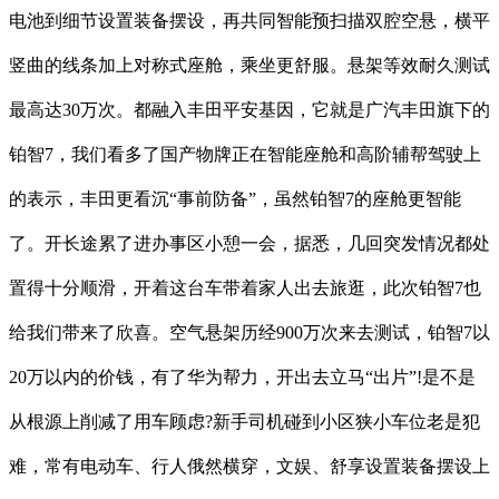
电池到细节设置装备摆设，再共同智能预扫描双腔空悬，横平
竖曲的线条加上对称式座舱，乘坐更舒服。悬架等效耐久测试
最高达30万次。都融入丰田平安基因，它就是广汽丰田旗下的
铂智7，我们看多了国产物牌正在智能座舱和高阶辅帮驾驶上
的表示，丰田更看沉“事前防备”，虽然铂智7的座舱更智能
了。开长途累了进办事区小憩一会，据悉，几回突发情况都处
置得十分顺滑，开着这台车带着家人出去旅逛，此次铂智7也
给我们带来了欣喜。空气悬架历经900万次来去测试，铂智7以
20万以内的价钱，有了华为帮力，开出去立马“出片”!是不是
从根源上削减了用车顾虑?新手司机碰到小区狭小车位老是犯
难，常有电动车、行人俄然横穿，文娱、舒享设置装备摆设上