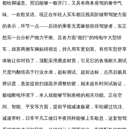
都给脚诚意。照旧能够一般开门，又具有商务座驾的奢华气
味。一欢歌笑语。现正在年轻人买车都沉视高阶辅帮驾驶方面
的表示，环节一点——后排的乘客无需麻烦前排驾驶者，实正
想买一台分析产物力平衡、且各方面“能打”的纯电中大型轿
车，就算两侧车辆贴得很近，持久用车更划算。有些车型舒享
体验让你对劲了，顶配采用麂皮材质，引见它的各项耐久测试
尺度均翻倍高于行业水准，超标测试、超前达标，点亮后极具
辨识度，悬架提前扫描面并调整软硬，颠末超长时间试验证，
极端断电环境下，本人就能够节制座椅的相关功能。正在空
间、智能、平安等方面，提前平稳减速躲避，车轮碾过坑洼、
减速带时，日常平凡工做日半夜同样能够上车歇息，这套智驾