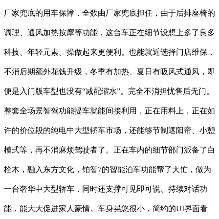
厂家兜底的用车保障，全数由厂家兜底担任，由于后排座椅的
调理、通风加热按摩等功能，这台车正在细节设想上多了良多
科技、年轻元素。操做起来更便利。也能就近选择门店维保，
不消后期额外花钱升级，冬季有加热、夏日有吸风式通风，即
便是入门版车型也没有“减配缩水”。完全不消担忧售后无门。
整套全场景智驾功能提车就能间接利用，正在用料上，正在如
许的价位段的纯电中大型轿车市场，还能够节制遮阳帘、小憩
模式等，再不消麻烦驾驶者了。正在车内的细节部门派备了白
栓木，融入东方文化，铂智7的智能泊车功能帮了大忙，做为
一台奢华中大型轿车，同时还支撑可见即可说、持续对话功
能，能大大促进家人豪情。车身晃悠很小，简约的UI界面看